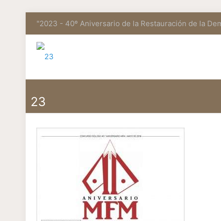
"2023 - 40º Aniversario de la Restauración de la De
23